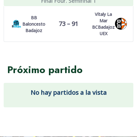
Final Four. Semifinal 1
Vítaly La
BB
Mar
73 – 91
Baloncesto
BCBadajoz
Badajoz
UEX
Próximo partido
No hay partidos a la vista