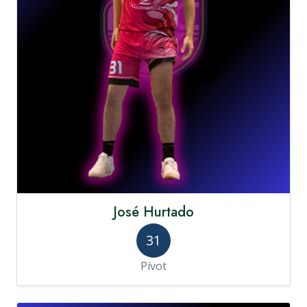
José Hurtado
31
Pívot