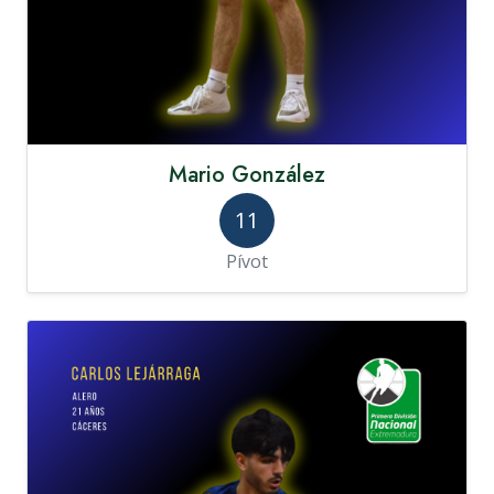
Mario González
11
Pívot